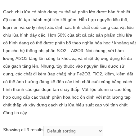
Gạch chịu lửa có hình dạng cụ thể và phần lớn được bắn ở nhiệt
độ cao để tạo thành một liên kết gốm. Hỗn hợp nguyên liệu thô,
loại nén và xử lý nhiệt xác định các tính chất cuối cùng của vật liệu
chịu lửa hình dày đặc. Hơn 50% của tất cả các sản phẩm chịu lửa
có hình dạng có thể được phân bổ theo nghĩa hóa học / khoáng vật
học cho hệ thống nhị phân SiO2 – Al2O3. Nói chung, với hàm
lượng Al2O3 tăng lên cũng là khúc xạ và nhiệt độ ứng dụng tối đa
của gạch tăng lên. Nhưng, tùy thuộc vào nguyên liệu được sử
dụng, các chất đi kèm (tạp chất) như Fe2O3, TiO2, kiềm, kiềm đất
có thể ảnh hưởng đáng kể đến các tính chất cuối cùng bằng cách
hình thành các giai đoạn tan chảy thấp. Vật liệu alumina cao tổng
hợp cung cấp các thành phần hóa học ổn định với một lượng tạp
chất thấp và xây dựng gạch chịu lửa hiệu suất cao với tính chất
đáng tin cậy.
Showing all 3 results