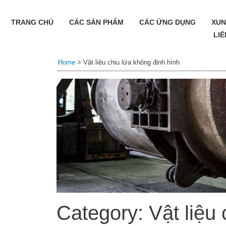
TRANG CHỦ
CÁC SẢN PHẨM
CÁC ỨNG DỤNG
XUN
LIÊ
Home
>
Vật liệu chịu lửa không định hình
Category: Vật liệu