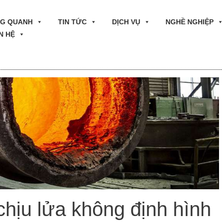
G QUANH
TIN TỨC
DỊCH VỤ
NGHỀ NGHIỆP
N HỆ
 chịu lửa không định hình