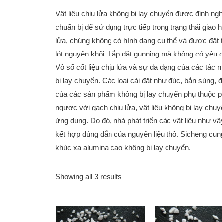
Vật liệu chịu lửa không bị lay chuyển được định ngh
chuẩn bị để sử dụng trực tiếp trong trạng thái giao
lửa, chúng không có hình dạng cụ thể và được đặt 
lót nguyên khối. Lắp đặt gunning mà không có yêu 
Vô số cốt liệu chịu lửa và sự đa dạng của các tác 
bị lay chuyển. Các loại cài đặt như đúc, bắn súng, 
của các sản phẩm không bị lay chuyển phụ thuộc phầ
ngược với gạch chịu lửa, vật liệu không bị lay chu
ứng dụng. Do đó, nhà phát triển các vật liệu như vậ
kết hợp đúng đắn của nguyên liệu thô. Sicheng cung
khúc xạ alumina cao không bị lay chuyển.
Showing all 3 results